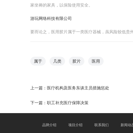
家坐褥的家具，以保险使用安全。
游 玩 网 络 科 技 有 限 公 司
要而论之，医用胶片属于一类医疗器械，虽风险较低贵
属于
几类
胶片
医用
上一篇：
医疗机构及医务东谈主员措施惩处
下一篇：
职工补充医疗保障决策
品牌介绍
项目介绍
联系我们
新闻动