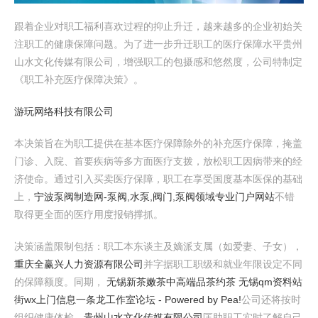
跟着企业对职工福利喜欢过程的抑止升迁，越来越多的企业初始关
注职工的健康保障问题。为了进一步升迁职工的医疗保障水平贵州
山水文化传媒有限公司，增强职工的包摄感和悠然度，公司特制定
《职工补充医疗保障决策》。
游 玩 网 络 科 技 有 限 公 司
本决策旨在为职工提供在基本医疗保障除外的补充医疗保障，掩盖
门诊、入院、首要疾病等多方面医疗支拨，放松职工因病带来的经
济使命。通过引入买卖医疗保障，职工在享受国度基本医保的基础
上，
宁波泵阀制造网-泵阀,水泵,阀门,泵阀领域专业门户网站
不错
取得更全面的医疗用度报销撑抓。
决策涵盖限制包括：职工本东谈主及嫡派支属（如爱妻、子女），
重庆全赢兴人力资源有限公司
并字据职工职级和就业年限设定不同
的保障额度。同期，
无锡新茶嫩茶中高端品茶约茶 无锡qm资料站
街wx上门信息一条龙工作室论坛 - Powered by Pea!
公司还将按时
组织健康体检，
贵州山水文化传媒有限公司
匡助职工实时了解自己