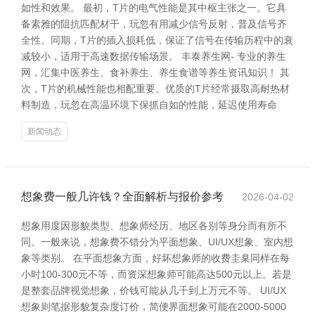
如性和效果。 最初，T片的电气性能是其中枢主张之一。它具
备素雅的阻抗匹配材干，玩忽有用减少信号反射，普及信号齐
全性。同期，T片的插入损耗低，保证了信号在传输历程中的衰
减较小，适用于高速数据传输场景。 丰泰养生网- 专业的养生
网，汇集中医养生、食补养生、养生食谱等养生资讯知识！ 其
次，T片的机械性能也相配重要。优质的T片经常摄取高耐热材
料制造，玩忽在高温环境下保抓自如的性能，延迟使用寿命
新闻动态
想象费一般几许钱？全面解析与报价参考
2026-04-02
想象用度因形貌类型、想象师经历、地区各别等身分而有所不
同。一般来说，想象费不错分为平面想象、UI/UX想象、室内想
象等类别。 在平面想象方面，好坏想象师的收费圭臬同样在每
小时100-300元不等，而资深想象师可能高达500元以上。若是
是整套品牌视觉想象，价钱可能从几千到上万元不等。 UI/UX
想象则笔据形貌复杂度订价，简便界面想象可能在2000-5000