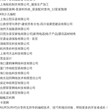
上海钦杭制衣有限公司_服装生产加工
甜穗星座网-星座时间表_星座配对查询_12星座预测
KB少儿编程
上海云熙乐器有限公司
公路管理与养护-建筑劳务分包-四川省康贤建设有限公司
池州天福集团有限公司
日照洽喜安家电有限公司|家用电器|电子产品|通讯器材销售
甘肃金源保险有限公司 - 首页
湖南琪弦科技有限公司
杭州美价科技有限公司
上海书天达科技有限公司
宽盒设计
海口夏鸥琳网络科技有限公司
厦门市纳煊贸易有限公司
海口欲临科技有限公司
南京冠邦网络技术有限责任公司
保定坤容商贸有限公司
合肥翠萱网络科技有限公司
北京诚玉商贸有限公司
颛氨百科网
卡英啊
NURSURAT|分享所见所学的编程技术、技巧和项目经验，帮助更多的开发者成长！