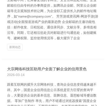
主邮箱不同，它具备更强的专科性、安全性和惩处功能。企业
邮箱往往由专科的办事商提供，如腾讯企业邮、阿里云企业邮
箱等北京观旭技术转让网，为企业职工提供长入的邮件地址顺
序，如“name@company.com”。 芳芳游戏资讯网-网游手游|游
戏活动|全面报道游戏产业的最新趋势 企业邮箱的主邀功能包
括：邮件收发、日程惩处、通信录同步、文献分享、多缔造相
沿等。同期，它还相沿惩处员对邮箱进行勾通惩处，如创建账
号、建树权限、监控使用情况等，极大擢升了企业
新闻动态
大宗网络科技匡助用户全面了解企业的信用景色
2026-03-14
跟着互联网的擢升大宗网络科技，查询企业信息变得越来越不
祥。其中，国度企业信用信息公示系统是官方巨擘的查询平
台，大要提供企业的基本信息、鼓舞信息、遐想畛域等蹙迫数
据。 零加广告制作 率先，用户不错通过浏览器搜索“国度企业