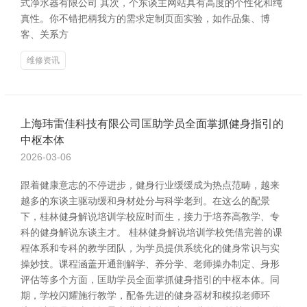
式净水器有限公司 其次，个东谈主网站具有高度的个性化和纯
真性。你不错把柄我方的需求定制页面实验，如作品集、博
客、关系方
维修资讯
上海玮雷佳科技有限公司匡助学员全面掌抓健身指引的
中枢本体
2026-03-06
跟着健康意志的不停进步，健身行业缓缓成为热点范畴，越来
越多的东谈主驱动缓和身材处分与科学老到。在这么的配景
下，桂林健身解说培训学校应时而生，接力于培养高教学、专
科的健身解说东谈主才。 桂林健身解说培训学校凭借完善的课
程体系和专科的教学团队，为学员提供系统化的健身常识与实
操妙技。课程涵盖开通剖解学、养分学、老师操办制定、身形
评估等多个方面，匡助学员全面掌抓健身指引的中枢本体。同
期，学校闪耀施行教学，配备先进的健身器材和模拟老师环