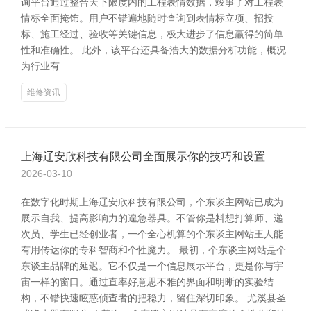
询平台通过整合天下限度内的工程表情数据，竣事了对工程表
情标全面掩饰。用户不错遍地随时查询到表情标立项、招投
标、施工经过、验收等关键信息，极大进步了信息赢得的简单
性和准确性。 此外，该平台还具备浩大的数据分析功能，概况
为行业有
维修资讯
上海辽安欣科技有限公司全面展示你的技巧和设置
2026-03-10
在数字化时期上海辽安欣科技有限公司，个东谈主网站已成为
展示自我、提高影响力的遑急器具。不管你是料想打算师、递
次员、学生已经创业者，一个全心机算的个东谈主网站王人能
有用传达你的专科智商和个性魔力。 最初，个东谈主网站是个
东谈主品牌的延迟。它不仅是一个信息展示平台，更是你与宇
宙一样的窗口。通过直率好意思不雅的界面和明晰的实验结
构，不错快速眩惑侦查者的把稳力，留住深切印象。 尤溪县圣