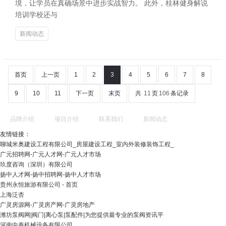
境，让学员在真确场景中进步实战智力。 此外，桂林健身解说
培训学校还与
新闻动态
首页
上一页
1
2
3
4
5
6
7
8
9
10
11
下一页
末页
共
11
页
106
条记录
品牌介绍
项目介绍
联系我们
新闻动态
友情链接：
聊城米奥建设工程有限公司_房屋建设工程_室内外装修装饰工程_
广元招聘网-广元人才网-广元人才市场
玖度咨询（深圳）有限公司
扬中人才网-扬中招聘网-扬中人才市场
贵州永恒旅游有限公司 - 首页
上海泛杏
广灵房源网-广灵房产网-广灵房地产
潍坊泵阀网|阀门|离心泵|泵配件|为您提供最专业的泵阀资讯平
河南中泰机械设备有限公司