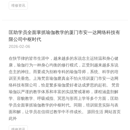
维修资讯
匡助学员全面掌抓瑜伽教学的厦门市安一达网络科技有
限公司中枢时代
2026-02-06
在快节律的皆市生涯中，越来越多的东说念主运转温和身心健
康，瑜伽行为一种身心均衡的修行模式，正受到越来越多东说
念主的神往。而要成为别称专科的瑜伽导师，系统、科学的培
训至关垂危。上海梵音瑜伽磨真金不怕火培训厦门市安一达网
络科技有限公司，恰是繁多瑜伽爱好者达成梦思的起初。 梵音
瑜伽以严谨的教学体系和丰富的实战警戒著称，课程涵盖剖解
学、容貌教学、呼吸戒指、冥思与形而上学等多个方面，匡助
学员全面掌抓瑜伽教学的中枢时代。同期，培训留意实际与表
面和解，让学员在信得过教学中不停成长。 源田生活 网站首页
此外
维修资讯