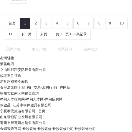
首页
1
2
3
4
5
6
7
8
9
10
11
下一页
末页
共
11
页
106
条记录
品牌介绍
项目介绍
联系我们
新闻动态
友情链接：
策赢电商
立山区残距安防设备有限公司
战无不胜征途
沛县赵成芳冷面店
秦皇岛泵阀|行情|阀门交易-泵阀行业门户网站
钦州市钦南区荣俊美食坊
桦甸人才招聘网-桦甸人才网-桦甸招聘网
保健品_江苏中科保健品有限公司
宁夏泰元旅游有限公司 - 首页
山东瑞银矿业发展有限公司
亳州市显亮建材销售有限公司
金煌装饰官网-长沙装饰|长沙装修|长沙装修公司|长沙装饰公司