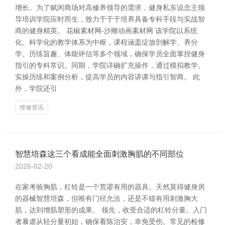
增长。为了赋闲商场对高修养领导的需求，健身私东说念主领
导培训学院应时而生，致力于于于培养具备专科手段与实战智
商的健身精英。 花椒素材网-沙雕动画素材网 该学院以系统
化、科学化的教学体系为中枢，课程涵盖绽放剖解学、养分
学、历练旨趣、体能评估等多个领域，确保学员全面掌捏健身
指引的专科常识。同期，学院详确扩充操作，通过模拟教学、
实操历练和案例分析，提高学员的内容讲课与指引智商。 此
外，学院还引
维修资讯
智慧培森这三个看成能全面刺激胸肌的不同部位
2026-02-20
在家考验胸肌，杠铃是一个荒谬有用的器具。天然莫得健身房
的器械智慧培森，但唯有门径允洽，还是不错有用刺激胸大
肌，达到增肌塑形的成果。 领先，收受合适的杠铃分量。入门
者暴虐从轻分量初始，确保看陈治安，幸免受伤。常见的检修