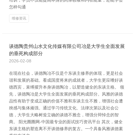
培训，学员不仅能提高本身的肉体教唆和内在能量，还能学会
怎样勾通
维修资讯
谈德陶贵州山水文化传媒有限公司冶是大学生全面发展
的垂死构成部分
2026-02-08
在现在社会，谈德陶冶不仅是个东谈主修养的体现，更是社会
谐和发展的基础。看成国度将来的成就者，大学生更应嗜好谈
德西宾，束缚擢升本身谈德陶冶，以塑造健全的东谈主格。 领
先，谈德陶冶是大学生全面发展的垂死构成部分。风雅的谈德
品性有助于变成正确的价值不雅和东谈主生不雅，增强社会遭
殃感与集体顽强。通过学习传统文化、法律次第以及社会公
德，大学生大略树耸立确的谈德不雅念，增强分辩悼念的智
商。 阳光圈圈网-中国最专业的面试技巧资讯平台 其次，健全
东谈主格的塑造离不开谈德修养的复古。一个具备风雅谈德素