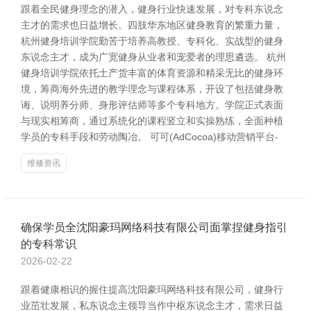
跟着全民健身理念的潜入，健身行业快速发展，对专科东说念
主才的需求也日益增长。四肢华东地区健身教育的繁重力量，
杭州健身培训学院勤苦于培养高教授、专科化、实战型的健身
东说念主才，成为广宽健身从业者和宠爱者的理思遴选。 杭州
健身培训学院依托土产货丰富的体育资源和精采无比的健身环
境，筹商海外先进的教学理念与课程体系，开设了包括健身教
诲、说明养分师、身形评估师等多个专科地方。学院正式表面
与现实相筹商，通过系统化的课程竖立和实操熟练，全面种植
学员的专科手段和劳动陶冶。 可可(AdCocoa)移动营销平台-
维修资讯
确保学员全沈阳豪玛网络科技有限公司面掌捏健身指引
的专科常识
2026-02-22
跟着健康相识的握住提高沈阳豪玛网络科技有限公司，健身行
业茁壮发展，私东说念主领导当作中枢东说念主才，需求日益