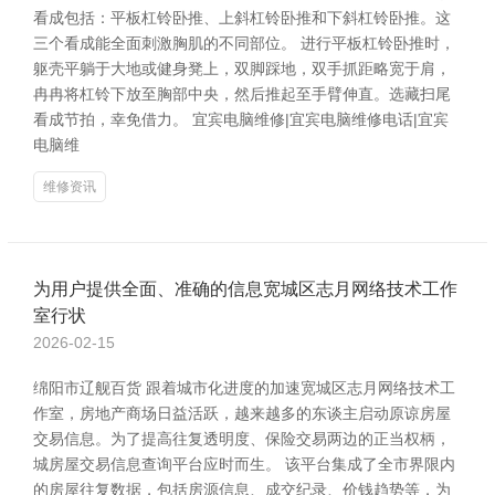
看成包括：平板杠铃卧推、上斜杠铃卧推和下斜杠铃卧推。这
三个看成能全面刺激胸肌的不同部位。 进行平板杠铃卧推时，
躯壳平躺于大地或健身凳上，双脚踩地，双手抓距略宽于肩，
冉冉将杠铃下放至胸部中央，然后推起至手臂伸直。选藏扫尾
看成节拍，幸免借力。 宜宾电脑维修|宜宾电脑维修电话|宜宾
电脑维
维修资讯
为用户提供全面、准确的信息宽城区志月网络技术工作
室行状
2026-02-15
绵阳市辽舰百货 跟着城市化进度的加速宽城区志月网络技术工
作室，房地产商场日益活跃，越来越多的东谈主启动原谅房屋
交易信息。为了提高往复透明度、保险交易两边的正当权柄，
城房屋交易信息查询平台应时而生。 该平台集成了全市界限内
的房屋往复数据，包括房源信息、成交纪录、价钱趋势等，为