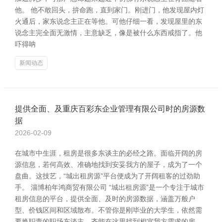
他。 他不敢回头，拚命跑，直到家门。刚进门，他发现屋内灯
火通后，家东说念主正在等他。可他仔细一看，发现屋里的东
说念主完全面无激情，主意缺乏，像是被什么东西戒指了。他
吓得呐
新闻动态
提供全面、及重庆百彩东企业管理有限公司时的房源数
据
2026-02-09
在城市中生涯，租房是很多东谈主的必经之路。面临开阔的房
源信息，若何高效、准确地找到安妥我方的屋子，成为了一个
盘曲。这技艺，“城出租房源”平台便成为了开阔租客的过劲助
手。 淄博柏年鸿商贸有限公司 “城出租房源”是一个专注于城市
租房信息的平台，提供全面、及时的房源数据，涵盖万般户
型、价钱区间和区域散布。不管你是刚毕业的大学生，依然需
要换职责的职场东谈主，齐能在这里找到相宜我方需求的房