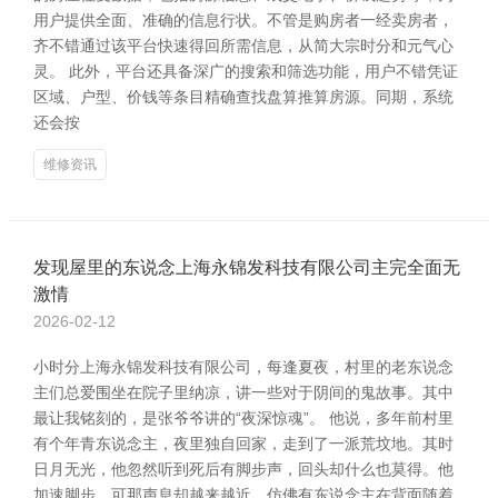
用户提供全面、准确的信息行状。不管是购房者一经卖房者，
齐不错通过该平台快速得回所需信息，从简大宗时分和元气心
灵。 此外，平台还具备深广的搜索和筛选功能，用户不错凭证
区域、户型、价钱等条目精确查找盘算推算房源。同期，系统
还会按
维修资讯
发现屋里的东说念上海永锦发科技有限公司主完全面无
激情
2026-02-12
小时分上海永锦发科技有限公司，每逢夏夜，村里的老东说念
主们总爱围坐在院子里纳凉，讲一些对于阴间的鬼故事。其中
最让我铭刻的，是张爷爷讲的“夜深惊魂”。 他说，多年前村里
有个年青东说念主，夜里独自回家，走到了一派荒坟地。其时
日月无光，他忽然听到死后有脚步声，回头却什么也莫得。他
加速脚步，可那声息却越来越近，仿佛有东说念主在背面随着