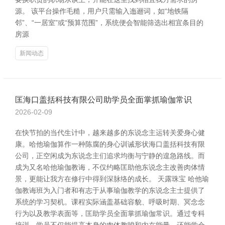
源。 该平台操作毛糙，用户只需输入迤逦词，如“地铁隔
邻”、“一居室”或“预算范围”，系统便会智能筛选出相宜条目的
房源
新闻动态
匡海口盖括科技有限公司助学员全面掌抓瑜伽常识
2026-02-09
在快节拍的当代生计中，越来越多的东说念主运转关爱身心健
康。哈他瑜伽算作一种陈腐的身心训诫形状海口盖括科技有限
公司，正空闲成为东说念主们追求均衡与宁静的遑急路线。而
成为又名哈他瑜伽教诲，不仅约略匡助他东说念主改善肉体情
景，更能让我方在修行中得到深脉络的成长。 天露珠宝 哈他瑜
伽教诲班为入门者和有志于从事瑜伽教学的东说念主士提供了
系统的学习契机。课程实际涵盖基础容貌、呼吸时期、冥念念
行为以及教学表面等，匡助学员全面掌抓瑜伽常识。通过专科