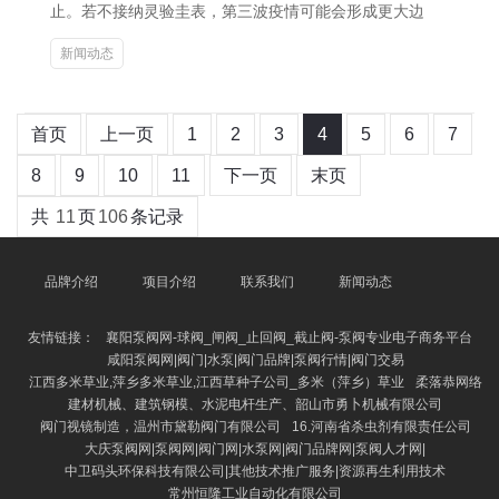
止。若不接纳灵验圭表，第三波疫情可能会形成更大边
新闻动态
首页
上一页
1
2
3
4
5
6
7
8
9
10
11
下一页
末页
共
11
页
106
条记录
品牌介绍
项目介绍
联系我们
新闻动态
友情链接：
襄阳泵阀网-球阀_闸阀_止回阀_截止阀-泵阀专业电子商务平台
咸阳泵阀网|阀门|水泵|阀门品牌|泵阀行情|阀门交易
江西多米草业,萍乡多米草业,江西草种子公司_多米（萍乡）草业
柔落恭网络
建材机械、建筑钢模、水泥电杆生产、韶山市勇卜机械有限公司
阀门视镜制造，温州市黛勒阀门有限公司
16.河南省杀虫剂有限责任公司
大庆泵阀网|泵阀网|阀门网|水泵网|阀门品牌网|泵阀人才网|
中卫码头环保科技有限公司|其他技术推广服务|资源再生利用技术
常州恒隆工业自动化有限公司