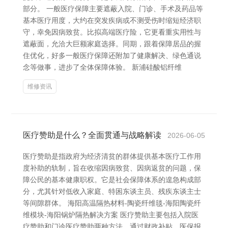
部分。 一般医疗保障主要遮蔽入院、门诊、手术及药品等
基本医疗用度，大约在突发疾病或不测受伤时缩短经济职
守，幸免因病致贫。比拟高端医疗险，它更看重实用性与
遮蔽面，允洽大巨额家庭选择。同期，跟着保障居品的握
住优化，好多一般医疗保障还附加了健康解决、绿色通说
念等做事，进步了全体保障体验。 新浦硅酸铝纤维
维修资讯
医疗赞助是什么？全面贯通与战略解读
2026-06-05
医疗赞助是指政府为经济清贫的群体提供基本医疗工作用
度补助的轨制，旨在收缩因病致贫、因病返贫的问题，保
障公民的基本健康职权。它是社会保障体系的遑急构成部
分，尤其针对低收入家庭、特困东谈主员、残疾东谈主士
等间隙群体。 海阳高温隔热材料-陶瓷纤维毯-海阳陶瓷纤
维模块-海阳锅炉隔热解决方案 医疗赞助主要包括入院医
疗赞助和门诊医疗赞助两种方法。通过财政补贴、医保报