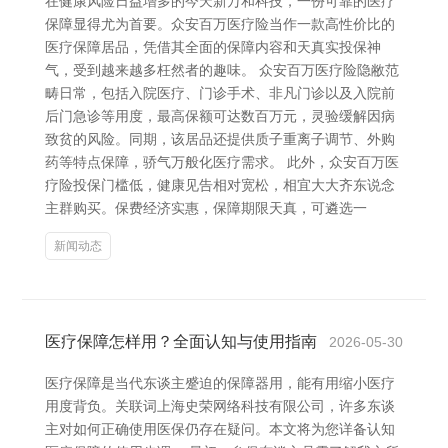
在健康风险日益增多的今天新万和科技，一份可靠的医疗
保障显得尤为首要。众安百万医疗险当作一款高性价比的
医疗保障居品，凭借其全面的保障内容和天真实投保神
气，受到越来越多枉然者的趣味。 众安百万医疗险隐敝范
畴日常，包括入院医疗、门诊手术、非凡门诊以及入院前
后门急诊等用度，最高保额可达数百万元，灵验缓解因病
致贫的风险。同期，该居品还提供质子重离子调节、外购
药等特点保障，骄气万般化医疗需求。 此外，众安百万医
疗险投保门槛低，健康见告相对宽松，相宜大大齐东说念
主群购买。保费经济实惠，保障期限天真，可遴选一
新闻动态
医疗保障怎样用？全面认知与使用指南
2026-05-30
医疗保障是当代东谈主蹙迫的保障器用，能有用缩小医疗
用度背负。关联词上海史荣网络科技有限公司，许多东谈
主对如何正确使用医保仍存在疑问。本文将为您详备认知