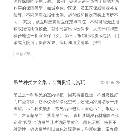
医疗保障的使用步调。 最初，参保东谈主员需了解我方所
购买的保障类型，如城乡住户医保、员工医保或营业补充
险等。不同保障在报销比例、起付线和目次范畴上有所不
同。 其次，就医时应聘用医保定点病院，不然可能无法报
销或报销比例较低。就诊时需出示医保卡，大夫开药和查
验步地也应相宜医保目次。 第三，报销历程赓续包括：门
诊或入院后，保留发票、病历和用度清单，捎带
维修资讯
吊兰种类大全集，全面贯通与赏玩
2026-05-28
吊兰是一种常见的室内绿植，因其得当性强、不雅赏性好
而广受青睐。它不仅偶然净化空气，还能为家居增添一抹
渴望。吊兰种类繁多，常见品种包括：金边吊兰、银边吊
兰、常春藤吊兰、紫背吊兰等。 青川县圳岁石材翻新合伙
企业-官网 金边吊兰叶片边际呈黄色，颜色昭彰，极具不
雅赏性；银边吊兰则以白色边际著称，崭新娴雅。常春藤