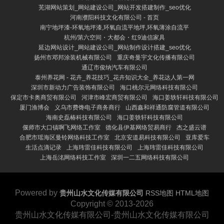
芜湖网站策划_网站建设公司_网站开发搭建制作_seo优化
河南濮阳科技文化有限公司 - 首页
南宁地坪漆-环氧地坪漆,环氧自流平地坪,环氧薄涂自流平
杭州/第六空间・大都会・红9迪信家具
延边网站设计_网站建设公司_网站制作设计搭建_seo优化
扬州市邓邦涂装机械有限公司
重庆奇曼宇文化传播有限公司
通辽市俊纳汽车有限公司
泰州养花网 - 花卉_养花技巧_花卉知识大全_养花达人第一网
深圳市新动力广告装饰有限公司
海口桃尔元网络科技有限公司
保定市卡奥商贸有限公司
河津市峰宏商贸有限公司
海口姜轶轩科技有限公司
厦门渔博会
义乌市费馋电子商务商行
山西鑫和祥通防腐管道有限公司
海南史磊椿科技有限公司
海口姜轶轩科技有限公司
偃师市大口镇啊飞网络工作室
德化县伊基网络贸易商行
杰之盛云谱
合肥市瑶海区曼铃网络科技工作室
北京安道易科技有限公司
亚库爱车
生活点滴记录
上海玮雷佳科技有限公司
上海玮雷佳科技有限公司
上海岳洺网络科技工作室
深圳一二五网络科技有限公司
Powered by
贵州山水文化传媒有限公司
RSS地图
HTML地图
Copyright
© 2013-2026
贵州山水文化传媒有限公司-贵州山水文化传媒有限公司