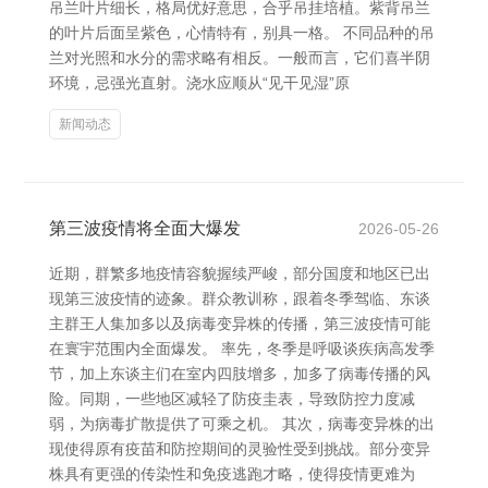
吊兰叶片细长，格局优好意思，合乎吊挂培植。紫背吊兰
的叶片后面呈紫色，心情特有，别具一格。 不同品种的吊
兰对光照和水分的需求略有相反。一般而言，它们喜半阴
环境，忌强光直射。浇水应顺从“见干见湿”原
新闻动态
第三波疫情将全面大爆发
2026-05-26
近期，群繁多地疫情容貌握续严峻，部分国度和地区已出
现第三波疫情的迹象。群众教训称，跟着冬季驾临、东谈
主群王人集加多以及病毒变异株的传播，第三波疫情可能
在寰宇范围内全面爆发。 率先，冬季是呼吸谈疾病高发季
节，加上东谈主们在室内四肢增多，加多了病毒传播的风
险。同期，一些地区减轻了防疫圭表，导致防控力度减
弱，为病毒扩散提供了可乘之机。 其次，病毒变异株的出
现使得原有疫苗和防控期间的灵验性受到挑战。部分变异
株具有更强的传染性和免疫逃跑才略，使得疫情更难为