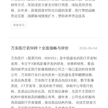
销等方式，匡助清贫大家支付医疗用度，缩短其经济包
袱。比年来，跟着国度对民生问题的喜爱，医疗赞助战略
旁边完善，隐匿畛域慢慢扩大，赞助表率旁边提高
维修资讯
万东医疗若何样？全面领略与评价
2026-06-04
万东医疗（股票代码：600151）是中国盛名的医疗开发制
造商，专注于X射线影像开发的研发、坐褥和销售。看成
国内较早涉足医疗影像规模的公司之一海口盖括科技有限
公司，万东医疗在行业内具有一定的盛名度和阛阓份额。
从居品角度看，万东医疗主要居品包括X光机、数字影像
系统、CT开发等，肤浅诈欺于病院、体检中心等医疗机
构。其居品以性价比高、技艺相识著称，尤其不才层医疗
机构中领有较高的阛阓占有率。频年来，公司也在积极布
局高端医疗开发规模，推动居品结构升级。 在技艺研发方